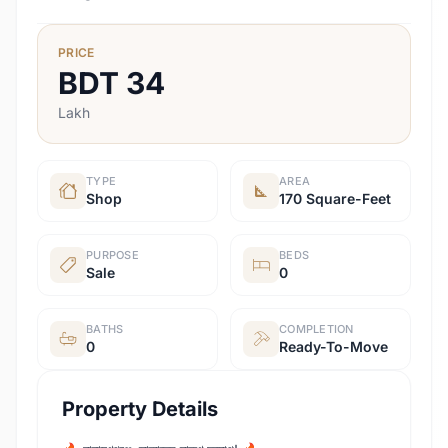
PRICE
BDT
34
Lakh
TYPE
AREA
Shop
170 Square-Feet
PURPOSE
BEDS
Sale
0
BATHS
COMPLETION
0
Ready-To-Move
Property Details