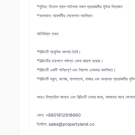
*সুবিধা: তিতাস গ্যাস লাইনসহ সকল প্রয়োজনীয় সুবিধা বিদ্যমান
*অবস্থান: আকর্ষণীয় লোকেশনে অবস্থিত
অতিরিক্ত তথ্য:
*বিল্ডিংটি আধুনিক নকশায় তৈরি।
*বিল্ডিংটির চারপাশে পর্যাপ্ত খোলা জায়গা রয়েছে।
*বিল্ডিংটি একটি শান্তিপূর্ণ এবং নিরাপদ এলাকায় অবস্থিত।
*বিল্ডিংটি স্কুল, কলেজ, হাসপাতাল, বাজার এবং অন্যান্য প্রয়োজনীয় সুব
আরও বিস্তারিত জানতে এবং বিল্ডিংটি দেখার জন্য, আমাদের সাথে যোগায
ফোন: +8801912918660
ইমেইল: sales@propertyland.co