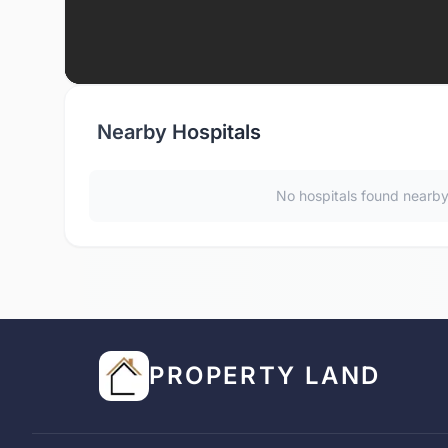
Nearby Hospitals
No hospitals found nearb
PROPERTY LAND