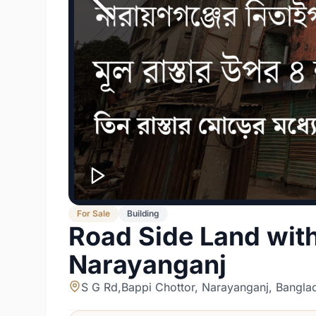
For
Sale
Building
Road Side Land with 
Narayanganj
S G Rd,Bappi Chottor, Narayanganj, Bangla