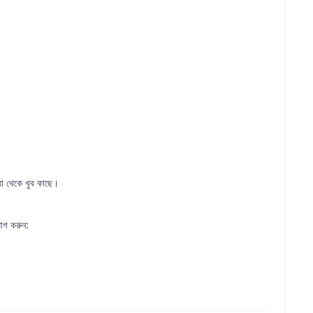
িধা থেকে খুব কাছে।
োগ করুন: