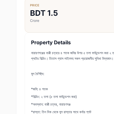
PRICE
BDT
1.5
Crore
Property Details
নারায়ণগঞ্জের বাপ্পী চত্বরে ৪ শতক জমির উপর ৫ তলা ফাউন্ডেশন করা ২ তলা
প্লটের বিল্ডিং। তিতাস গ্যাস লাইনসহ সকল প্রয়োজনীয় সুবিধা বিদ্যমা
মূল বৈশিষ্ট্য:
*জমি: ৪ শতক
*বিল্ডিং: ২ তলা (৫ তলা ফাউন্ডেশন করা)
*অবস্থান: বাপ্পী চত্বর, নারায়ণগঞ্জ
*রাস্তা: তিন দিক থেকে মূল রাস্তার সাথে কর্নার প্লট