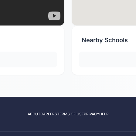
Nearby Schools
y
ABOUT
CAREERS
TERMS OF USE
PRIVACY
HELP