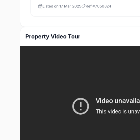
Listed on
17 Mar 2025
Ref #
7050824
Property Video Tour