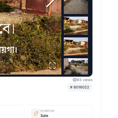
93
views
#
8016022
PURPOSE
Sale