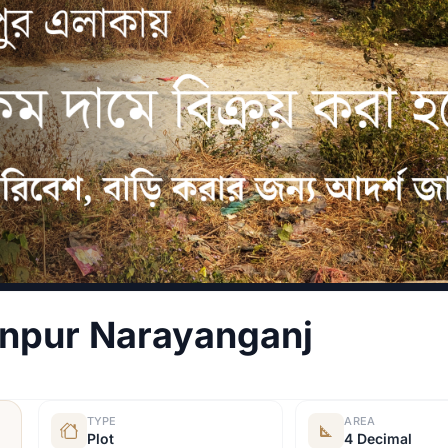
inpur Narayanganj
TYPE
AREA
Plot
4 Decimal