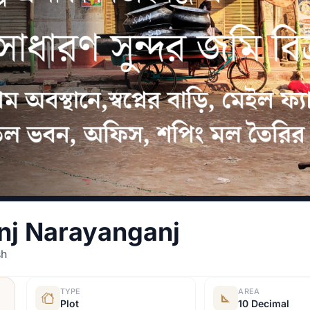
anj Narayanganj
sh
TYPE
AREA
Plot
10 Decimal