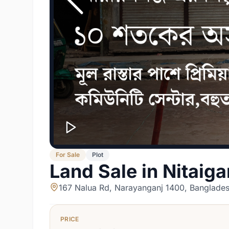
For
Sale
Plot
Land Sale in Nitaig
167 Nalua Rd, Narayanganj 1400, Banglade
PRICE