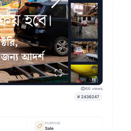
66
views
#
2436247
PURPOSE
Sale