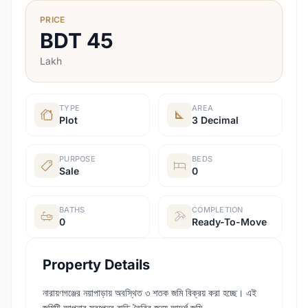
PRICE
BDT
45
Lakh
TYPE
AREA
Plot
3 Decimal
PURPOSE
BEDS
Sale
0
BATHS
COMPLETION
0
Ready-To-Move
Property Details
নারায়ণগঞ্জের নয়াপাড়ায় অবস্থিত ৩ শতক জমি বিক্রয় করা হচ্ছে। এই
জমিটি আপনার স্বপ্নের বাড়ি তৈরির জন্য আদর্শ জমি