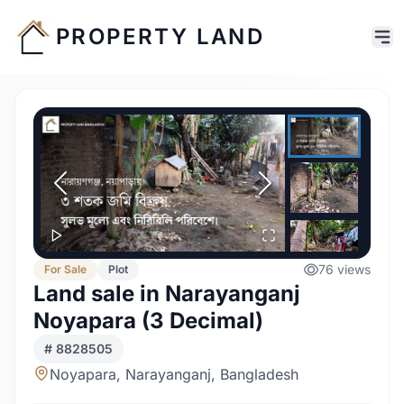
PROPERTY LAND
76
views
For
Sale
Plot
Land sale in Narayanganj
Noyapara (3 Decimal)
#
8828505
Noyapara, Narayanganj, Bangladesh