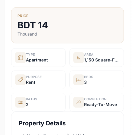
PRICE
BDT
14
Thousand
TYPE
AREA
Apartment
1,150 Square-Feet
PURPOSE
BEDS
Rent
3
BATHS
COMPLETION
2
Ready-To-Move
Property Details