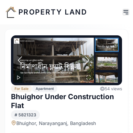
PROPERTY LAND
54
views
For
Sale
Apartment
Bhuighor Under Construction
Flat
#
5821323
Bhuighor, Narayanganj, Bangladesh