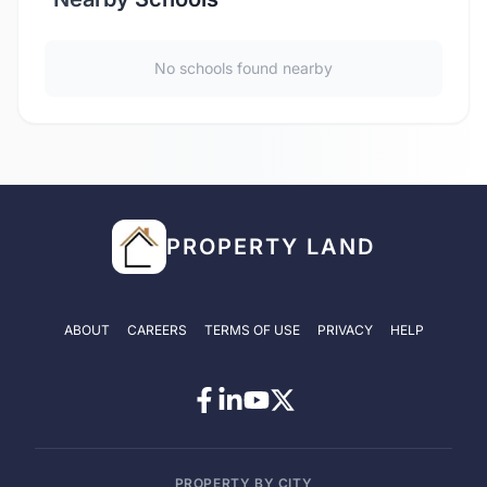
No schools found nearby
PROPERTY LAND
ABOUT
CAREERS
TERMS OF USE
PRIVACY
HELP
PROPERTY BY CITY