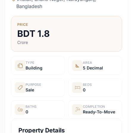
Bangladesh
PRICE
BDT
1.8
Crore
TYPE
AREA
Building
5 Decimal
PURPOSE
BEDS
Sale
0
BATHS
COMPLETION
0
Ready-To-Move
Property Details