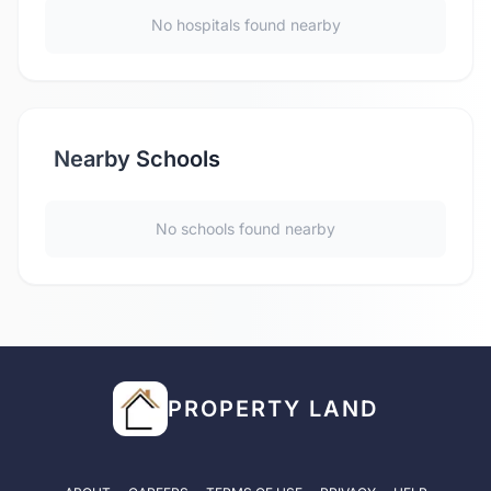
No hospitals found nearby
Nearby Schools
No schools found nearby
PROPERTY LAND