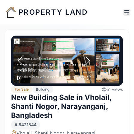
PROPERTY LAND
51
views
For
Sale
Building
New Building Sale in Vholail,
Shanti Nogor, Narayanganj,
Bangladesh
#
8421544
Vholail, Shanti Nogor, Narayanganj,