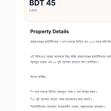
BDT
45
Lakh
Property Details
নারায়ণগঞ্জের হুসাইনীনগরে ৭ তলা ভবনের ভিত্তি সহ ২.১৭ শতক জমি বিক্
এই ভিডিওতে আমরা আপনাকে নিয়ে যাচ্ছি নারায়ণগঞ্জের হুসাইনীনগরে 
প্রস্তুত রয়েছে এবং ১০ ফুট প্রশস্ত রাস্তার পাশে অবস্থিত।
বিশেষ বৈশিষ্ট্য:
*৭ তলা ভবনের ভিত্তি প্রস্তুত: সময় ও অর্থ সাশ্রয় করুন।
*১০ ফুট প্রশস্ত রাস্তা: সহজ যাতায়াতের জন্য আদর্শ।
*হুসাইনীনগরে অবস্থান: উন্নয়নশীল এলাকা, সম্ভাবনাময় অবস্থান।