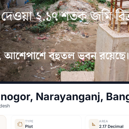
ninogor, Narayanganj, Ban
adesh
TYPE
AREA
Plot
2.17 Decimal