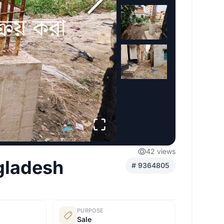
42
views
gladesh
#
9364805
PURPOSE
Sale