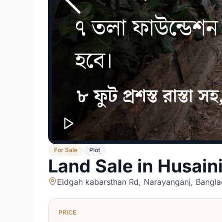
For
Sale
Plot
Land Sale in Husai
Eidgah kabarsthan Rd, Narayanganj, Bangl
PRICE