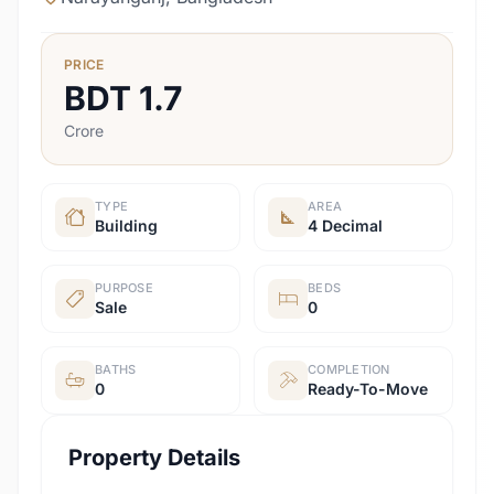
PRICE
BDT
1.7
Crore
TYPE
AREA
Building
4 Decimal
PURPOSE
BEDS
Sale
0
BATHS
COMPLETION
0
Ready-To-Move
Property Details