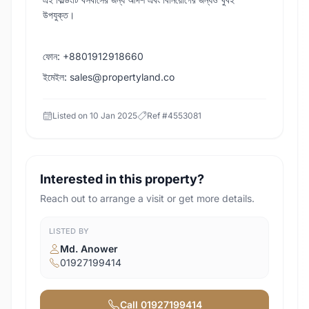
উপযুক্ত।
ফোন: +8801912918660
ইমেইল: sales@propertyland.co
Listed on
10 Jan 2025
Ref #
4553081
Interested in this property?
Reach out to arrange a visit or get more details.
LISTED BY
Md. Anower
01927199414
Call
01927199414