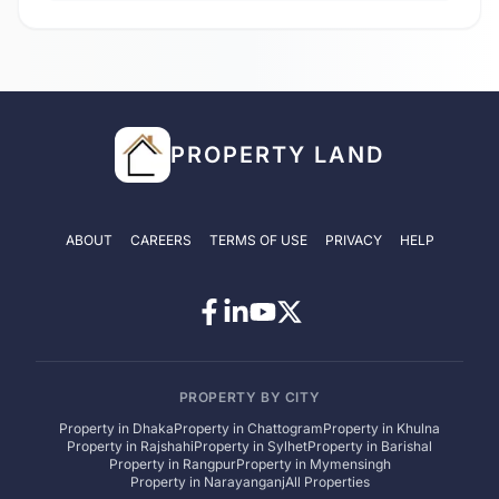
PROPERTY LAND
ABOUT
CAREERS
TERMS OF USE
PRIVACY
HELP
PROPERTY BY CITY
Property in
Dhaka
Property in
Chattogram
Property in
Khulna
Property in
Rajshahi
Property in
Sylhet
Property in
Barishal
Property in
Rangpur
Property in
Mymensingh
Property in
Narayanganj
All Properties