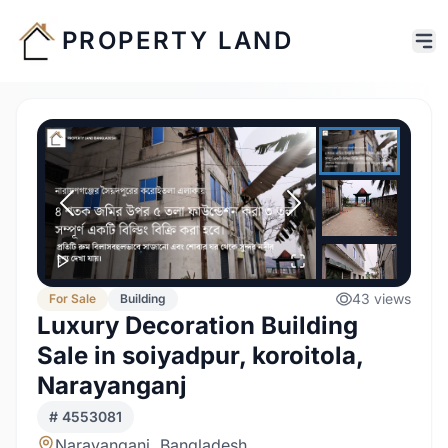
PROPERTY LAND
43
views
For
Sale
Building
Luxury Decoration Building
Sale in soiyadpur, koroitola,
Narayanganj
#
4553081
Narayanganj, Bangladesh