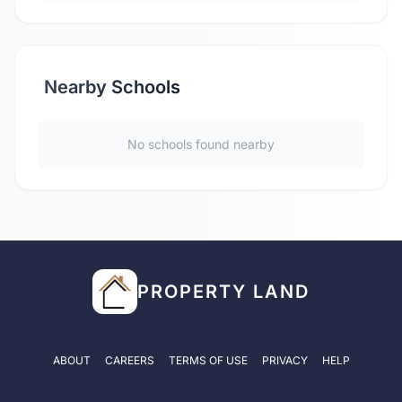
Nearby Schools
No schools found nearby
PROPERTY LAND
ABOUT
CAREERS
TERMS OF USE
PRIVACY
HELP