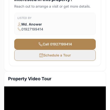
Reach out to arrange a visit or get more details.
LISTED BY
Md. Anower
01927199414
Call
01927199414
Schedule a Tour
Property Video Tour