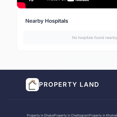
Nearby Hospitals
No hospitals found nearb
PROPERTY LAND
Property in
Dhaka
Property in
Chattogram
Property in
Khulna