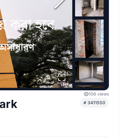
106
views
park
#
3411550