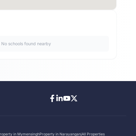
No schools found nearby
roperty in
Mymensingh
Property in
Narayanganj
All Properties