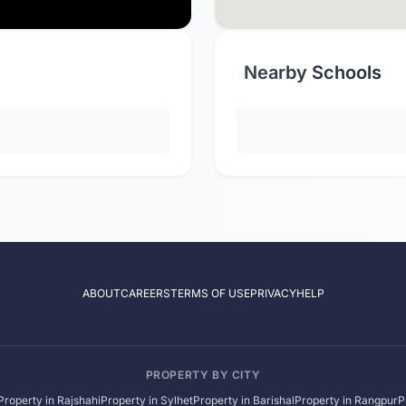
Nearby Schools
y
ABOUT
CAREERS
TERMS OF USE
PRIVACY
HELP
PROPERTY BY CITY
Property in
Rajshahi
Property in
Sylhet
Property in
Barishal
Property in
Rangpur
P