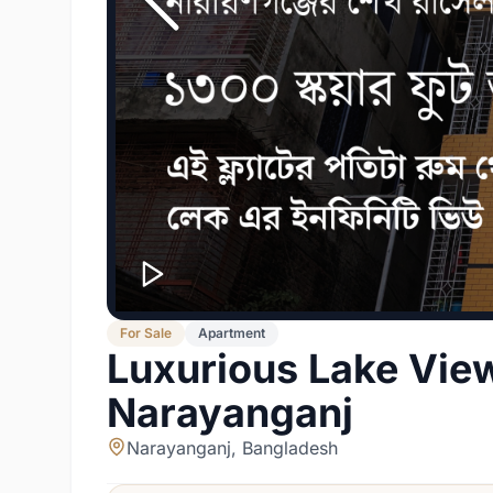
For
Sale
Apartment
Luxurious Lake View
Narayanganj
Narayanganj, Bangladesh