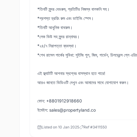
*তিনটি সুন্দর বেডরুম, প্রতিটির নিজস্ব বালকনি সহ।
*প্রশস্ত ড্রয়িং রুম এবং ডাইনিং স্পেস।
*তিনটি আধুনিক বাথরুম।
*লেক ভিউ সহ সুন্দর রান্নাঘর।
*২৪/৭ নিরাপত্তা ব্যবস্থা।
*শেখ রাসেল পার্কের সুবিধা: সুইমিং পুল, জিম, গার্ডেন, চিলড্রেন্স প্লে 
এই ফ্ল্যাটটি আপনার স্বপ্নের বাসস্থান হতে পারে!
আরও জানতে ভিডিওটি দেখুন এবং আমাদের সাথে যোগাযোগ করুন।
ফোন: +8801912918660
ইমেইল: sales@propertyland.co
Listed on
10 Jan 2025
Ref #
3411550