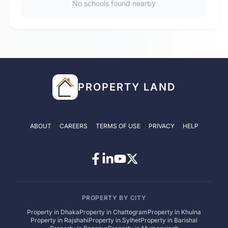
No schools found nearby
PROPERTY LAND
ABOUT
CAREERS
TERMS OF USE
PRIVACY
HELP
PROPERTY BY CITY
Property in
Dhaka
Property in
Chattogram
Property in
Khulna
Property in
Rajshahi
Property in
Sylhet
Property in
Barishal