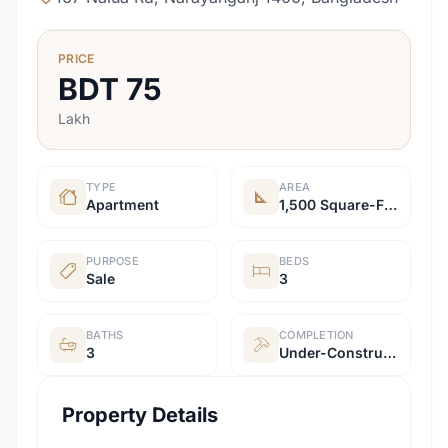
PRICE
BDT
75
Lakh
TYPE
AREA
Apartment
1,500 Square-Feet
PURPOSE
BEDS
Sale
3
BATHS
COMPLETION
3
Under-Construction
Property Details