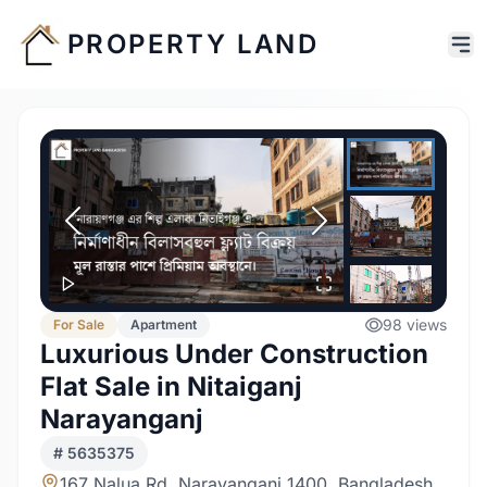
PROPERTY LAND
98
views
For
Sale
Apartment
Luxurious Under Construction
Flat Sale in Nitaiganj
Narayanganj
#
5635375
167 Nalua Rd, Narayanganj 1400, Bangladesh