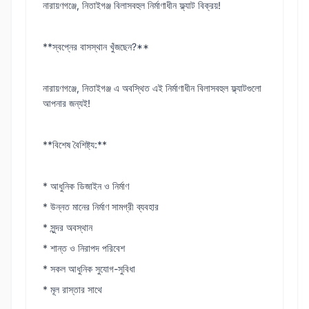
নারায়ণগঞ্জে, নিতাইগঞ্জ বিলাসবহুল নির্মাণাধীন ফ্ল্যাট বিক্রয়!
**স্বপ্নের বাসস্থান খুঁজছেন?**
নারায়ণগঞ্জে, নিতাইগঞ্জ এ অবস্থিত এই নির্মাণাধীন বিলাসবহুল ফ্ল্যাটগুলো
আপনার জন্যই!
**বিশেষ বৈশিষ্ট্য:**
* আধুনিক ডিজাইন ও নির্মাণ
* উন্নত মানের নির্মাণ সামগ্রী ব্যবহার
* সুন্দর অবস্থান
* শান্ত ও নিরাপদ পরিবেশ
* সকল আধুনিক সুযোগ-সুবিধা
* মূল রাস্তার সাথে