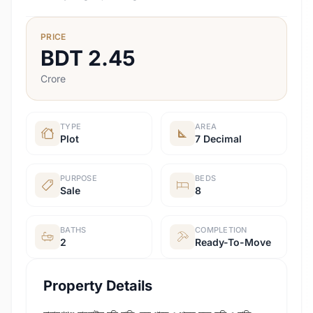
PRICE
BDT
2.45
Crore
TYPE
AREA
Plot
7 Decimal
PURPOSE
BEDS
Sale
8
BATHS
COMPLETION
2
Ready-To-Move
Property Details