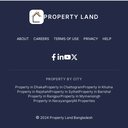
PROPERTY LAND
ABOUT
CAREERS
TERMS OF USE
PRIVACY
HELP
PROPERTY BY CITY
Property in
Dhaka
Property in
Chattogram
Property in
Khulna
Property in
Rajshahi
Property in
Sylhet
Property in
Barishal
Property in
Rangpur
Property in
Mymensingh
Property in
Narayanganj
All Properties
©
2024 Property Land Bangladesh