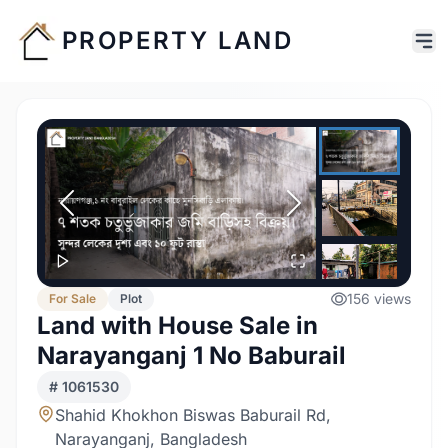
PROPERTY LAND
156
views
For
Sale
Plot
Land with House Sale in
Narayanganj 1 No Baburail
#
1061530
Shahid Khokhon Biswas Baburail Rd,
Narayanganj, Bangladesh