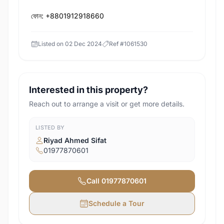
ফোন: +8801912918660
Listed on
02 Dec 2024
Ref #
1061530
Interested in this property?
Reach out to arrange a visit or get more details.
LISTED BY
Riyad Ahmed Sifat
01977870601
Call
01977870601
Schedule a Tour