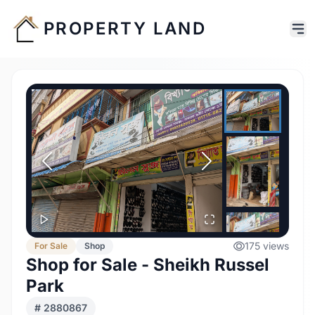
PROPERTY LAND
175
views
For
Sale
Shop
Shop for Sale - Sheikh Russel
Park
#
2880867