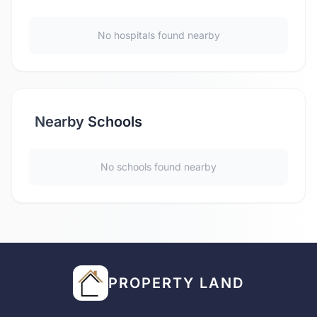
No hospitals found nearby
Nearby Schools
No schools found nearby
PROPERTY LAND